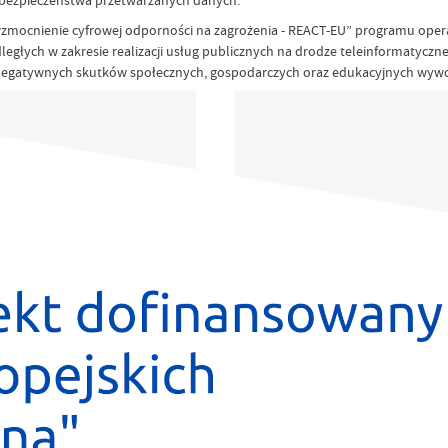
bezpieczeństwa przetwarzanych danych.
az wzmocnienie cyfrowej odporności na zagrożenia - REACT-EU” programu ope
egłych w zakresie realizacji usług publicznych na drodze teleinformatyczne
ia negatywnych skutków społecznych, gospodarczych oraz edukacyjnych wyw