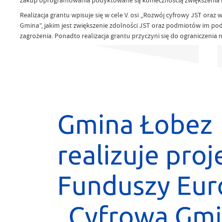
zakup oprogramowania podyktowane są koniecznością zwiększenia 
Realizacja grantu wpisuje się w cele V. osi „Rozwój cyfrowy JST or
Gmina”, jakim jest zwiększenie zdolności JST oraz podmiotów im podl
zagrożenia. Ponadto realizacja grantu przyczyni się do ograniczen