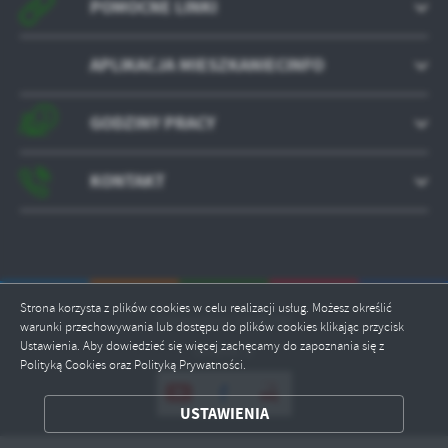
POMOCNE LINKI
APLIKACJA MIESZKANIECINFO
GODZINY PRACY
KONTAKT
Strona korzysta z plików cookies w celu realizacji usług. Możesz określić
Odwiedzin: 1425790
warunki przechowywania lub dostępu do plików cookies klikając przycisk
Ustawienia. Aby dowiedzieć się więcej zachęcamy do zapoznania się z
Online: 2
Polityką Cookies oraz Polityką Prywatności.
ZAPISZ WYBRANE
USTAWIENIA