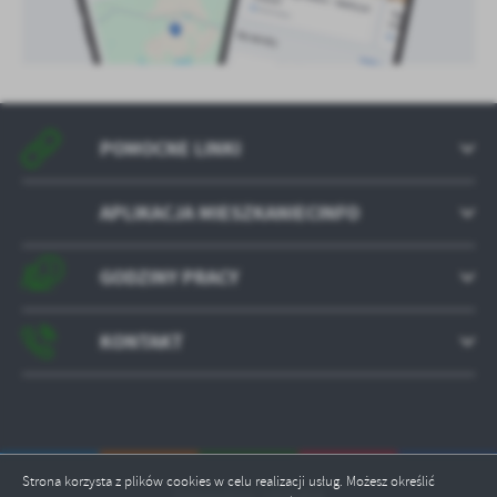
POMOCNE LINKI
APLIKACJA MIESZKANIECINFO
GODZINY PRACY
KONTAKT
Strona korzysta z plików cookies w celu realizacji usług. Możesz określić
Odwiedzin: 1425404