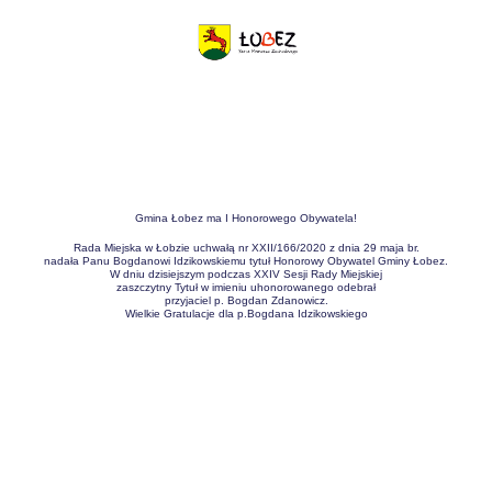
Gmina Łobez ma I Honorowego Obywatela!
Rada Miejska w Łobzie uchwałą nr XXII/166/2020 z dnia 29 maja br.
nadała Panu Bogdanowi Idzikowskiemu tytuł Honorowy Obywatel Gminy Łobez.
W dniu dzisiejszym podczas XXIV Sesji Rady Miejskiej
zaszczytny Tytuł w imieniu uhonorowanego odebrał
przyjaciel p. Bogdan Zdanowicz.
Wielkie Gratulacje dla p.Bogdana Idzikowskiego