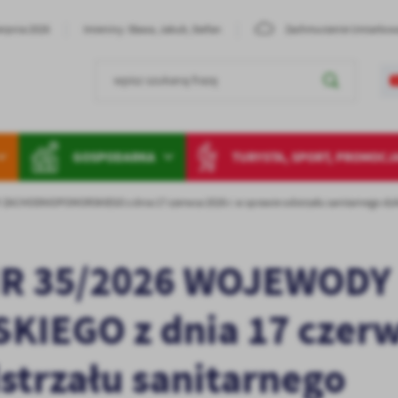
erpnia 2026
Imieniny: Sława, Jakub, Stefan
Zachmurzenie Umiarko
GOSPODARKA
TURYSTA, SPORT, PROMOCJ
CHODNIOPOMORSKIEGO z dnia 17 czerwca 2026 r. w sprawie odstrzału sanitarnego dz
R 35/2026 WOJEWODY
EGO z dnia 17 czer
dstrzału sanitarnego