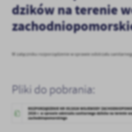
dzików na terenie 
zachodniopomorski
W załączniku rozporządzenie w sprawie odstrzału sanitarn
Pliki do pobrania:
ROZPORZĄDZENIE NR 35/2026 WOJEWODY ZACHODNIOPOMORS
2026 r. w sprawie odstrzału sanitarnego dzików na terenie 
zachodniopomorskiego