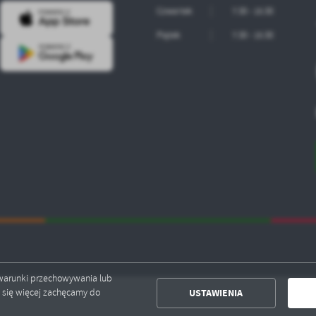
Czwartek
7:30 - 15:30
Piątek
7:30 - 15:30
ć warunki przechowywania lub
USTAWIENIA
ć się więcej zachęcamy do