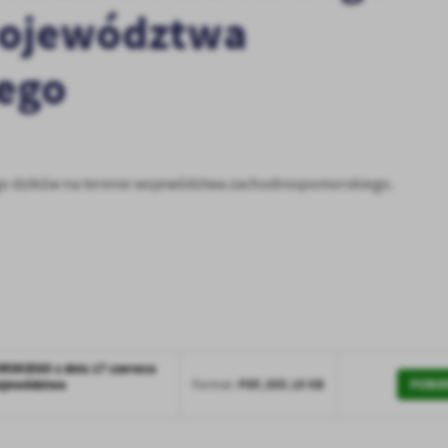
województwa
ego
ego dzików na terenie województwa zachodniopomorskiego.
KIEGO z dnia 17 czerwca
POBIE
województwa
PDF,
855.19 KB
Format: