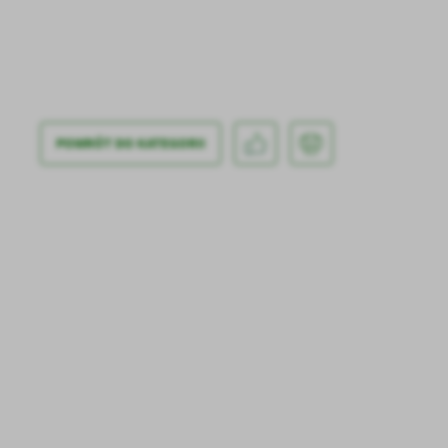
U
Sz
ws
POWRÓT
DO KATEGORII
N
Ni
um
Pl
Wi
Tw
co
F
Te
Ci
Dz
Wi
na
zg
fu
A
An