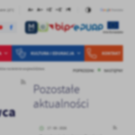
23°C
wane
A
KULTURA I EDUKACJA
KONTAKT
ików na terenie województwa
POPRZEDNI
NASTĘPNY
Pozostałe
aktualności
wca
17 - 06 - 2026