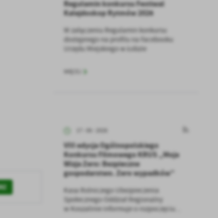
Regulamin konkursu Festiwal
Kalejdoskop Rytmów 2026
W załączeniu Regulamin konkursu
dostępnego na profilu na Facebooku
Urzędu Miejskiego w Łobzie
WIĘCEJ
17 - 06 - 2026
VIII edycja Ogólnopolskiego
Konkursu Filmowego KRUS „Moja
Wizja Zero: Bezpieczne
gospodarstwo. Zero wypadków”
RZ
Kasa Rolniczego Ubezpieczenia
Społecznego Oddział Regionalny
w Koszalinie informuje o rozpoczęciu...