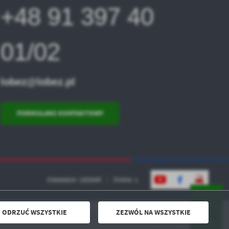
+48 91 397 40
01/02
lobez@lobez.pl
FORMULARZ KONTAKTOWY
Odwiedzin: 1425549
Online: 1
ODRZUĆ WSZYSTKIE
ZEZWÓL NA WSZYSTKIE
Powered by
2ClickPortal® - Portale nowej generacji
DO GÓRY