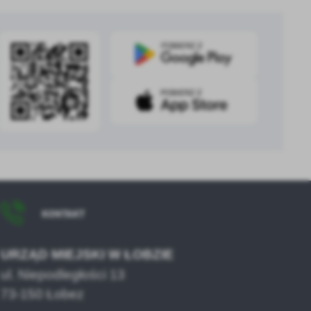
.
a
w
KONTAKT
URZĄD MIEJSKI W ŁOBZIE
ul. Niepodległości 13
73-150 Łobez