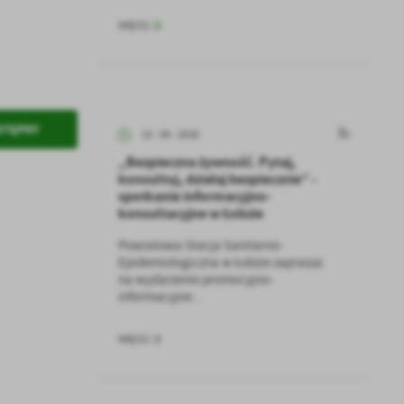
WIĘCEJ
STĘPNY
15 - 06 - 2026
„Bezpieczna żywność. Pytaj,
konsultuj, działaj bezpiecznie” -
a
spotkanie informacyjno-
kom
konsultacyjne w Łobzie
Powiatowa Stacja Sanitarno-
Epidemiologiczna w Łobzie zaprasza
z
na wydarzenie promocyjno-
informacyjne...
ci
WIĘCEJ