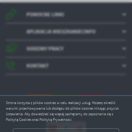
POMOCNE LINKI
APLIKACJA MIESZKANIECINFO
GODZINY PRACY
KONTAKT
Strona korzysta z plików cookies w celu realizacji usług. Możesz określić
Odwiedzin: 1425881
warunki przechowywania lub dostępu do plików cookies klikając przycisk
Ustawienia. Aby dowiedzieć się więcej zachęcamy do zapoznania się z
Online: 2
Polityką Cookies oraz Polityką Prywatności.
ZAPISZ WYBRANE