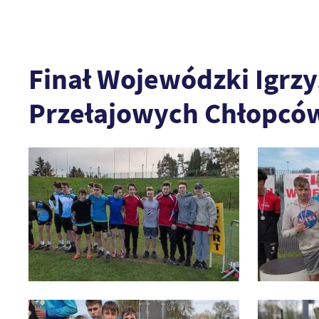
Finał Wojewódzki Igrz
Przełajowych Chłopcó