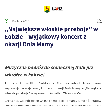
18 - 05 - 2026
„Największe włoskie przeboje” w
Łobzie – wyjątkowy koncert z
okazji Dnia Mamy
Muzyczna podróż do słonecznej Italii już
wkrótce w Łobzie!
Burmistrz Łobza Piotr Ćwikła oraz Starosta Łobeski Edward Arys
zapraszają na wyjątkowy koncert z okazji Dnia Mamy – „Największe
włoskie przeboje” w wykonaniu Angeliki i Thomasa Grotto.
Czeka nas wieczór pełen włoskich melodii, romantycznych klimatów
i niezapomnianych emocji. „Volare”, „Felicità”, „Mamma Maria” i wiele